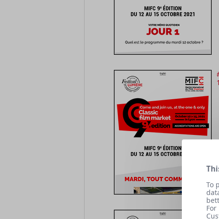
Thi
To 
dat
bet
For
Cus