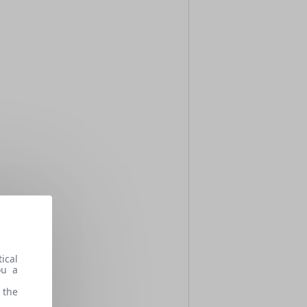
ical
ou a
 the