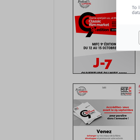
To 
dat