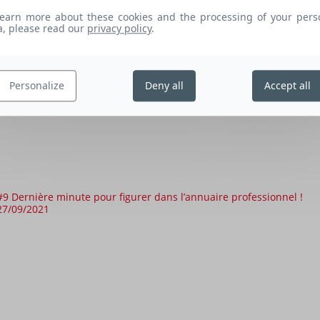
05/10/2021
learn more about these cookies and the processing of your pers
a, please read our
privacy policy
.
Personalize
Deny all
Accept all
#9 Dernière minute pour figurer dans l’annuaire professionnel !
27/09/2021