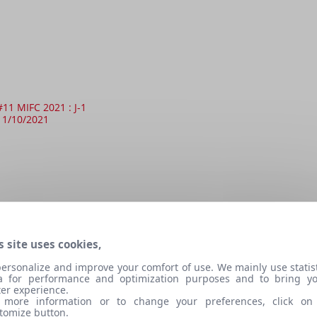
#11 MIFC 2021 : J-1
11/10/2021
s site uses cookies,
personalize and improve your comfort of use. We mainly use statist
a for performance and optimization purposes and to bring y
ter experience.
 more information or to change your preferences, click on
#10 Ouverture MIFC 2021 : J-7
tomize button.