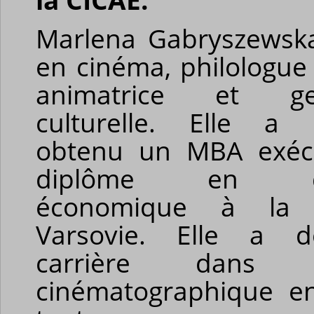
la CICAE.
Marlena
Gabryszewsk
en cin
éma, philologue
animatrice et ges
culturelle. Elle a 
obtenu un MBA exécu
diplôme en dip
économique à la
Varsovie. Elle a 
carrière dans l'i
cinématographique e