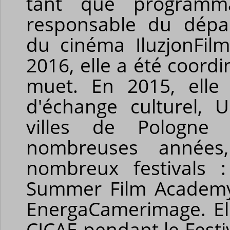
tant que programma
responsable du dépa
du cinéma
Iluzjon
Fil
2016, elle a été coord
muet. En 2015, elle
d'échange culturel,
villes de Pologne 
nombreuses années,
nombreux festivals 
Summer Film
Academ
EnergaCamerimage
. E
CICAE pendant le Festi